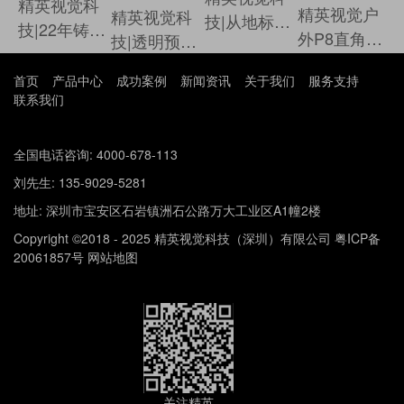
精英视觉科
精英视觉户
精英视觉科
技|从地标到
技|22年铸就
外P8直角大
技|透明预算
眼前 屏实力
专业 领航
屏进驻珠海
8秒得 高清
见证信赖
LED新时代
首页
产品中心
成功案例
新闻资讯
关于我们
服务支持
某大型商城
大屏智在必
联系我们
得
全国电话咨询: 4000-678-113
刘先生: 135-9029-5281
地址: 深圳市宝安区石岩镇洲石公路万大工业区A1幢2楼
Copyright ©2018 - 2025 精英视觉科技（深圳）有限公司
粤ICP备
20061857号
网站地图
关注精英