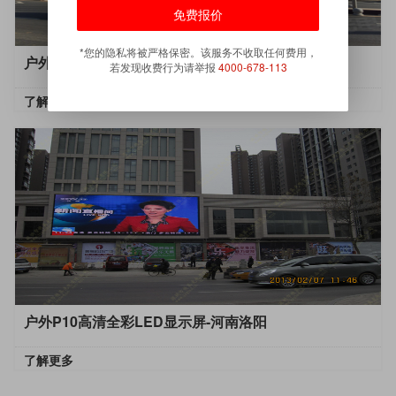
*您的隐私将被严格保密。该服务不收取任何费用，
户外P8高清全彩LED显示屏-贵州铜仁
若发现收费行为请举报
4000-678-113
了解更多
户外P10高清全彩LED显示屏-河南洛阳
了解更多